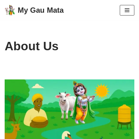
My Gau Mata
Skip
to
content
About Us