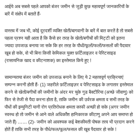
आईये अब सबसे पहले आपको बंजर जमीन से जुड़ी कुछ महत्वपूर्ण जानकारियों के
बारें में संक्षेंप में बतातें हैं-
वास्तव में जब भी, कोई दूरदर्शी व्यक्ति खेती/बागवानी के बारें में बात करतें है तो सबसे
पहला प्रश्न यही आता है कि कैसे हर तरह के खेतो/बगीचों की मिट्टी को इतना
ज्यादा उपजाऊ बनाया जा सके कि हर तरह के पौधों/फूलों/फलों/फसलों की पैदावार
खूब हो सके, वो भी बिना किसी केमिकल युक्त फ़र्टिलाइज़र व पेस्टिसाइड
(रासायनिक खाद व कीटनाशक) का इस्तेमाल किये हुए !
सामान्यतया बंजर जमीन को उपजाऊ बनाने के लिए ये 2 महत्वपूर्ण प्रक्रियाएं
सम्पन्न करनी होती हैं- (1) जहरीले फ़र्टिलाइज़र व पेस्टिसाइड के लगातार इस्तेमाल
करने से खेतों/बगीचों की जमीनों के अंदर मर चुके गुड बैक्टीरिया (अच्छे जीवाणु) को
फिर से तेजी से पैदा करना होता है, ताकि जमीन की उर्वरक क्षमता व सभी तरह के
पौधों की इम्युनिटी यानी रोग प्रतिरोधक क्षमता काफी अच्छी हो सके (अगर जमीन
स्वस्थ हो तो जमीन से आने वाले अधिकाँश हानिकारक कीटाणु अपने आप समाप्त हो
जाते हैं) …… (2)- जमीन को आवश्यक कई बेशकीमती पोषक तत्व भी प्रदान करने
होतें हैं ताकि सभी तरह के पौधे/फल/फूल/फसल की खूब पैदावार हो सके !