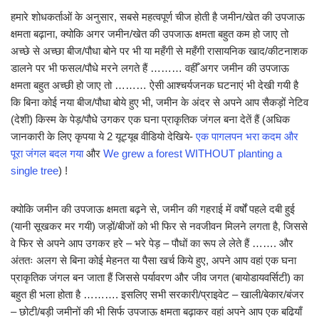
हमारे शोधकर्ताओं के अनुसार, सबसे महत्वपूर्ण चीज होती है जमीन/खेत की उपजाऊ
क्षमता बढ़ाना, क्योकि अगर जमीन/खेत की उपजाऊ क्षमता बहुत कम हो जाए तो
अच्छे से अच्छा बीज/पौधा बोने पर भी या महँगी से महँगी रासायनिक खाद/कीटनाशक
डालने पर भी फसल/पौधे मरने लगते हैं ……… वहीँ अगर जमीन की उपजाऊ
क्षमता बहुत अच्छी हो जाए तो ……… ऐसी आश्चर्यजनक घटनाएं भी देखी गयी है
कि बिना कोई नया बीज/पौधा बोये हुए भी, जमीन के अंदर से अपने आप सैकड़ों नेटिव
(देशी) किस्म के पेड़/पौधे उगकर एक घना प्राकृतिक जंगल बना देतें हैं (अधिक
जानकारी के लिए कृपया ये 2 यूट्यूब वीडियो देखिये-
एक पागलपन भरा कदम और
पूरा जंगल बदल गया
और
We grew a forest WITHOUT planting a
single tree
) !
क्योकि जमीन की उपजाऊ क्षमता बढ़ने से, जमीन की गहराई में वर्षों पहले दबी हुई
(यानी सूखकर मर गयी) जड़ों/बीजों को भी फिर से नवजीवन मिलने लगता है, जिससे
वे फिर से अपने आप उगकर हरे – भरे पेड़ – पौधों का रूप ले लेते हैं ……. और
अंततः अलग से बिना कोई मेहनत या पैसा खर्च किये हुए, अपने आप वहां एक घना
प्राकृतिक जंगल बन जाता हैं जिससे पर्यावरण और जीव जगत (बायोडायवर्सिटी) का
बहुत ही भला होता है ………. इसलिए सभी सरकारी/प्राइवेट – खाली/बेकार/बंजर
– छोटी/बड़ी जमीनों की भी सिर्फ उपजाऊ क्षमता बढ़ाकर वहां अपने आप एक बढियाँ